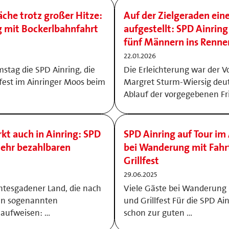
che trotz großer Hitze:
Auf der Zielgeraden eine
 mit Bockerlbahnfahrt
aufgestellt: SPD Ainrin
fünf Männern ins Renne
22.01.2026
stag die SPD Ainring, die
Die Erleichterung war der V
fest im Ainringer Moos beim
Margret Sturm-Wiersig deut
Ablauf der vorgegebenen Fri
 auch in Ainring: SPD
SPD Ainring auf Tour im
mehr bezahlbaren
bei Wanderung mit Fahr
Grillfest
29.06.2025
htesgadener Land, die nach
Viele Gäste bei Wanderung 
en sogenannten
und Grillfest Für die SPD Ain
aufweisen: …
schon zur guten …